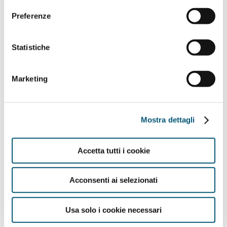
Ex aequo
Preferenze
Chiara Brugnara
Statistiche
Verona
Politecnico di Milano
Marketing
Ex aequo
SEZIONE ECONOMIA CIRCOLARE
Mostra dettagli
Gianluca Zanatta
Trebaseleghe (Pd)
Accetta tutti i cookie
IUAV Venezia
Acconsenti ai selezionati
SEZIONE CULTURA
Usa solo i cookie necessari
Non assegnato