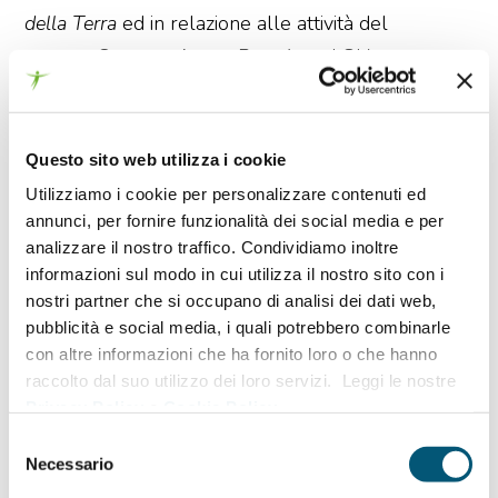
della Terra
ed in relazione alle attività del
gruppo
Cogeme-Acque Bresciane-LGH
.
I VINCITORI EDIZIONE
2017
Questo sito web utilizza i cookie
Utilizziamo i cookie per personalizzare contenuti ed
annunci, per fornire funzionalità dei social media e per
SEZIONE ENERGIA
analizzare il nostro traffico. Condividiamo inoltre
Serena Lisai
informazioni sul modo in cui utilizza il nostro sito con i
Sassari
nostri partner che si occupano di analisi dei dati web,
Università degli Studi di Sassari
pubblicità e social media, i quali potrebbero combinarle
con altre informazioni che ha fornito loro o che hanno
raccolto dal suo utilizzo dei loro servizi. Leggi le nostre
SEZIONE ACQUA
Privacy Policy
e
Cookie Policy
.
Andrea Ghidoni
Selezione
Mazzano (Bs)
Necessario
del
Università degli Studi di Brescia
consenso