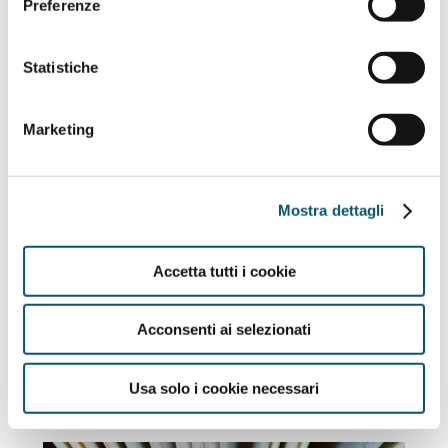
Preferenze
Statistiche
Marketing
Mostra dettagli
BELLEZZA CURA BELLEZZA
Accetta tutti i cookie
Un viaggio tra la Franciacorta e la Bassa Bresciana
dove sette luoghi assumono la...
Acconsenti ai selezionati
LEARN MORE
Usa solo i cookie necessari