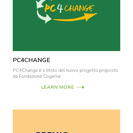
PC4CHANGE
PC4Change è il titolo del nuovo progetto proposto
da Fondazione Cogeme...
LEARN MORE