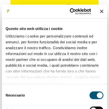
Questo sito web utilizza i cookie
Utilizziamo i cookie per personalizzare contenuti ed
annunci, per fornire funzionalità dei social media e per
analizzare il nostro traffico. Condividiamo inoltre
informazioni sul modo in cui utilizza il nostro sito con i
nostri partner che si occupano di analisi dei dati web,
TERRE DI MEZZO
pubblicità e social media, i quali potrebbero combinarle
Il progetto Terre di Mezzo nasce dalla sinergia tra
con altre informazioni che ha fornito loro o che hanno
l'Associazione L’Impronta -...
raccolto dal suo utilizzo dei loro servizi. Leggi le nostre
LEARN MORE
Privacy Policy
e
Cookie Policy
.
Selezione
Necessario
del
consenso