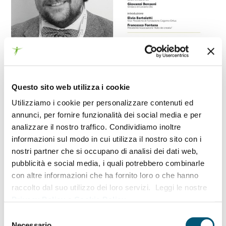
Questo sito web utilizza i cookie
7 MARZO 2019
Utilizziamo i cookie per personalizzare contenuti ed
Giovedì 7 Marzo 2019
si terrà, dalle ore 20.30 in
annunci, per fornire funzionalità dei social media e per
analizzare il nostro traffico. Condividiamo inoltre
Piazza Statuto,4 presso l’Asilo dei creativi a Meano
informazioni sul modo in cui utilizza il nostro sito con i
di Corzano (BS), il quarto appuntamento
nostri partner che si occupano di analisi dei dati web,
del
Festival Carta della Terra
.
pubblicità e social media, i quali potrebbero combinarle
Protagonista in questa occasione è l’aria con il
con altre informazioni che ha fornito loro o che hanno
raccolto dal suo utilizzo dei loro servizi. Leggi le nostre
contributo del giornalista scientifico, climatologo
Privacy Policy
e
Cookie Policy
.
ed editorialista
Luca Mercalli
.
Selezione
Necessario