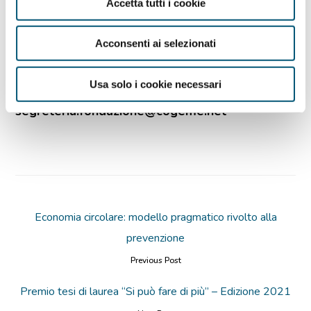
Accetta tutti i cookie
Scarica il programma
Acconsenti ai selezionati
La partecipazione è gratuita con esibizione del
green pass all’ingresso, previa iscrizione al
Usa solo i cookie necessari
singolo evento scrivendo a:
segreteria.fondazione@cogeme.net
Economia circolare: modello pragmatico rivolto alla
prevenzione
Previous Post
Premio tesi di laurea “Si può fare di più” – Edizione 2021