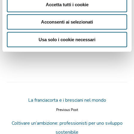
Accetta tutti i cookie
sistema produttivo e del mondo sociale, elemento
chiave della strategia di sviluppo sostenibile, che
Acconsenti ai selezionati
trova una prima concreta applicazione con il
Protocollo lombardo per lo sviluppo sostenibile.
Usa solo i cookie necessari
Scarica il programma
La franciacorta e i bresciani nel mondo
Previous Post
Coltivare un’ambizione: professionisti per uno sviluppo
sostenibile