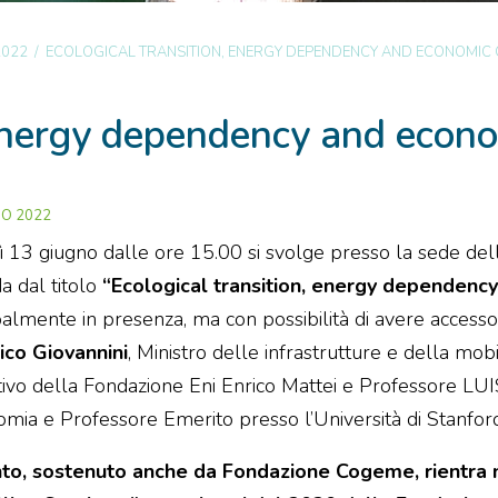
2022
/
ECOLOGICAL TRANSITION, ENERGY DEPENDENCY AND ECONOMI
, energy dependency and econ
NO 2022
 13 giugno dalle ore 15.00 si svolge presso la sede dell
a dal titolo
“Ecological transition, energy dependen
palmente in presenza, ma con possibilità di avere acces
ico Giovannini
, Ministro delle infrastrutture e della mobil
ivo della Fondazione Eni Enrico Mattei e Professore LU
omia e Professore Emerito presso l’Università di Stanfor
nto, sostenuto anche da Fondazione Cogeme, rientra 