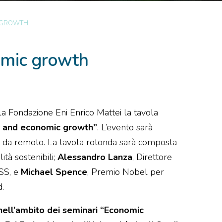
C GROWTH
omic growth
a Fondazione Eni Enrico Mattei la tavola
cy and economic growth”
. L’evento sarà
so da remoto. La tavola rotonda sarà composta
ità sostenibili;
Alessandro Lanza
, Direttore
ISS, e
Michael Spence
, Premio Nobel per
d.
nell’ambito dei seminari “Economic