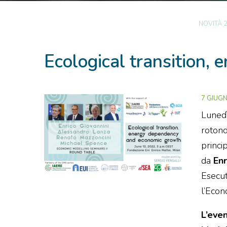
NOVITÀ 
Ecological transition
7 GIUG
Lunedì
rotond
princi
da
Enr
Esecut
l’Econ
L’eve