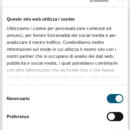
Fondazione Sipec e Fondazione Tovini di
Brescia, promuove dal 2021 questo Bando
Questo sito web utilizza i cookie
per l’assegnazione di n. 3 Premi, di cui due
per le migliori tesi di laurea aventi per
Utilizziamo i cookie per personalizzare contenuti ed
annunci, per fornire funzionalità dei social media e per
argomento “Gestione dell’ambiente nei paesi
analizzare il nostro traffico. Condividiamo inoltre
a risorse limitate” e uno per le migliori tesi di
informazioni sul modo in cui utilizza il nostro sito con i
Dottorato aventi per argomento “Tecnologie
nostri partner che si occupano di analisi dei dati web,
appropriate ai paesi a risorse limitate per uno
pubblicità e social media, i quali potrebbero combinarle
con altre informazioni che ha fornito loro o che hanno
sviluppo sostenibile”.
raccolto dal suo utilizzo dei loro servizi. Leggi le nostre
Privacy Policy
e
Cookie Policy
.
Il Bando è disponibile nella
pagina di
Selezione
riferimento
.
Necessario
del
consenso
La domanda di partecipazione deve
Preferenze
essere presentata entro le ore 13:00 del
giorno 31 ottobre 2025
.