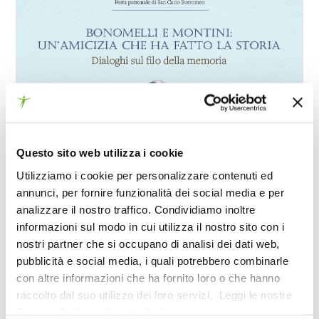
Questo sito web utilizza i cookie
Utilizziamo i cookie per personalizzare contenuti ed
annunci, per fornire funzionalità dei social media e per
analizzare il nostro traffico. Condividiamo inoltre
4 NOVEMBRE 2017
informazioni sul modo in cui utilizza il nostro sito con i
nostri partner che si occupano di analisi dei dati web,
04/11/2017 Rovato (Bs)
– Siamo lieti di invitarVi
pubblicità e social media, i quali potrebbero combinarle
al convegno
“Bonomelli e Montini: un’amicizia
con altre informazioni che ha fornito loro o che hanno
che ha fatto la storia – Dialoghi sul filo della
raccolto dal suo utilizzo dei loro servizi. Leggi le nostre
memoria”
promosso dal Comune di Rovato in
Privacy Policy
e
Cookie Policy
.