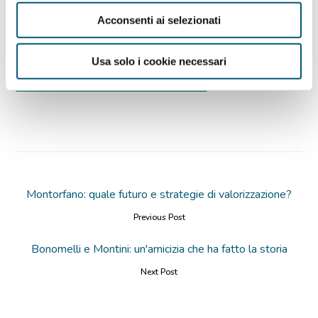
Fondazione Cogeme),
Marco Salogni
(Presidente
Acconsenti ai selezionati
di Chiari Servizi) e
Pietro Gorlani
(Corriere della
Sera- Brescia).
Usa solo i cookie necessari
Visualizza la locandina dell’evento
Montorfano: quale futuro e strategie di valorizzazione?
Previous Post
Bonomelli e Montini: un'amicizia che ha fatto la storia
Next Post