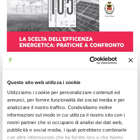
25 OTTOBRE 2017
25/10/2015 Chiari (Bs)
– In occasione della
XIV
Questo sito web utilizza i cookie
Edizione di “Un libro, per piacere!”
, rassegna di
Utilizziamo i cookie per personalizzare contenuti ed
letture spettacolari e incontri con l’autore
annunci, per fornire funzionalità dei social media e per
patrocinati dalla nostra Fondazione, siamo lieti di
analizzare il nostro traffico. Condividiamo inoltre
invitarvi all’incontro:
informazioni sul modo in cui utilizza il nostro sito con i
nostri partner che si occupano di analisi dei dati web,
“LA SCELTA DELL’EFFICIENZA ENERGETICA:
pubblicità e social media, i quali potrebbero combinarle
con altre informazioni che ha fornito loro o che hanno
PRATICHE A CONFRONTO”