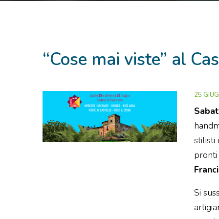
“Cose mai viste” al Cas
25 GIU
Sabat
handm
stilis
pronti 
Franc
Si sus
artigi