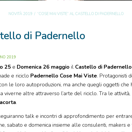
NOVITÀ 2019
/
“COSE MAI VISTE” AL CASTELLO DI PADERNELLO
tello di Padernello
GNO 2019
o 25
e
Domenica 26 maggio
il
Castello di Padernello
ade e riciclo
Padernello Cose Mai Viste
. Protagonisti d
ti con le loro autoproduzioni, ma anche quegli oggetti che
a viverne altre attraverso l’arte del riciclo. Tra le attivit
iacorta
.
seguiranno talk e incontri di approfondimento per entrare 
ane, sabato e domenica insieme alle consulenti, makers e f