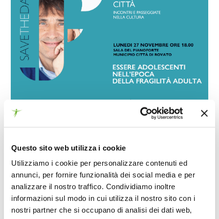
Questo sito web utilizza i cookie
Utilizziamo i cookie per personalizzare contenuti ed
annunci, per fornire funzionalità dei social media e per
analizzare il nostro traffico. Condividiamo inoltre
15 NOVEMBRE 2023
informazioni sul modo in cui utilizza il nostro sito con i
Nuovo appuntamento all’interno della rassegna
nostri partner che si occupano di analisi dei dati web,
“Franciacorta, la magnifica città. Incontri e