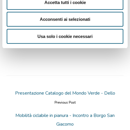
con
Paola Zini
, Ricercatrice in Pedagogia generale
Accetta tutti i cookie
e sociale presso la Facoltà di Scienze della
Formazione dell’Università Cattolica del Sacro
Acconsenti ai selezionati
Cuore.
Usa solo i cookie necessari
Scarica il programma
Presentazione Catalogo del Mondo Verde - Dello
Previous Post
Mobilità ciclabile in pianura - Incontro a Borgo San
Giacomo