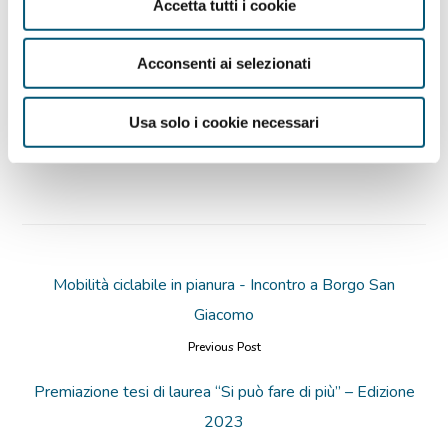
Accetta tutti i cookie
l’Auditorium della Scuola secondaria di primo
grado “Dario Ciapetti” del Comune di Berlingo
.
Acconsenti ai selezionati
Scarica il programma
Usa solo i cookie necessari
Mobilità ciclabile in pianura - Incontro a Borgo San
Giacomo
Previous Post
Premiazione tesi di laurea “Si può fare di più” – Edizione
2023